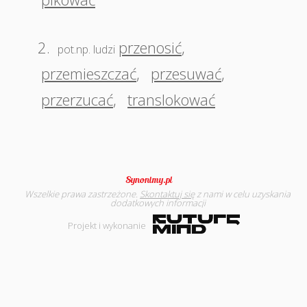
2.
przenosić
,
pot.np. ludzi
przemieszczać
,
przesuwać
,
przerzucać
,
translokować
Wszelkie prawa zastrzeżone.
Skontaktuj się
z nami w celu uzyskania
dodatkowych informacji
Projekt i wykonanie