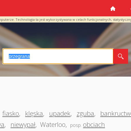
mputerze. Technologia ta jest wykorzystywana w celach funkcjonalnych, statystyczn
fiasko
,
klęska
,
upadek
,
zguba
,
bankructw
wa
,
niewypał
,
Waterloo
,
obciach
posp.