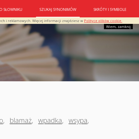
O SŁOWNIKU
SZUKAJ SYNONIMÓW
SKRÓTY I SYMBOLE
ych i reklamowych. Więcej informacji znajdziesz w
Polityce plików cookie.
Wiem, zamknij
o
,
blamaż
,
wpadka
,
wsypa
,