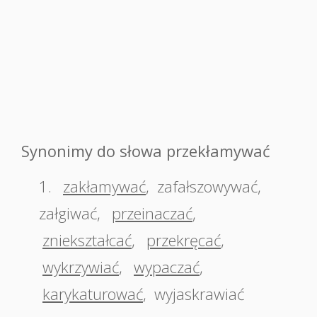
Synonimy do słowa przekłamywać
1.
zakłamywać
,
zafałszowywać
,
załgiwać
,
przeinaczać
,
zniekształcać
,
przekręcać
,
wykrzywiać
,
wypaczać
,
karykaturować
,
wyjaskrawiać