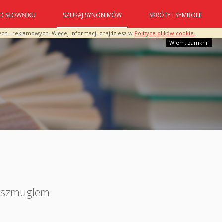
O SŁOWNIKU
SZUKAJ SYNONIMÓW
SKRÓTY I SYMBOLE
ych i reklamowych. Więcej informacji znajdziesz w
Polityce plików cookie.
Wiem, zamknij
e szmuglem