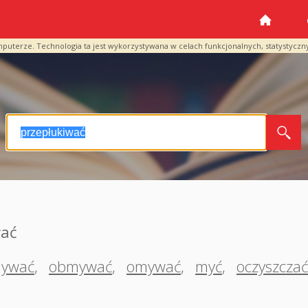
mputerze. Technologia ta jest wykorzystywana w celach funkcjonalnych, statystyczn
wać
mywać
,
obmywać
,
omywać
,
myć
,
oczyszczać