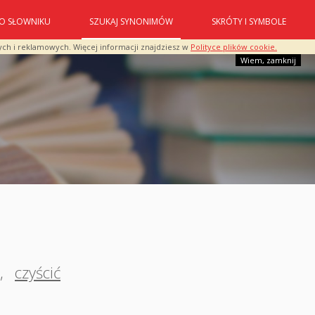
O SŁOWNIKU
SZUKAJ SYNONIMÓW
SKRÓTY I SYMBOLE
ych i reklamowych. Więcej informacji znajdziesz w
Polityce plików cookie.
Wiem, zamknij
,
czyścić