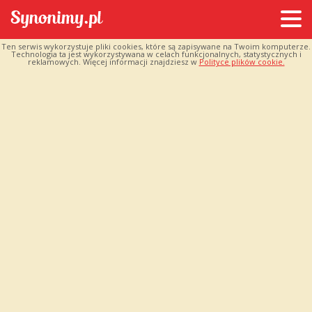
Ten serwis wykorzystuje pliki cookies, które są zapisywane na Twoim komputerze.
Technologia ta jest wykorzystywana w celach funkcjonalnych, statystycznych i
reklamowych. Więcej informacji znajdziesz w
Polityce plików cookie.