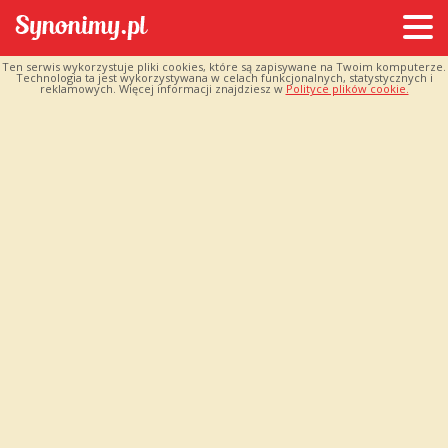
Ten serwis wykorzystuje pliki cookies, które są zapisywane na Twoim komputerze.
Technologia ta jest wykorzystywana w celach funkcjonalnych, statystycznych i
reklamowych. Więcej informacji znajdziesz w
Polityce plików cookie.