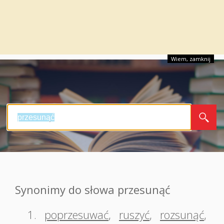
Wiem, zamknij
Synonimy do słowa przesunąć
1.
poprzesuwać
,
ruszyć
,
rozsunąć
,