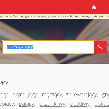
mputerze. Technologia ta jest wykorzystywana w celach funkcjonalnych, statystyczn
jący
ący
,
dojmujący
,
męczący
,
zni ewalający
,
gr
ypiący
,
palący
,
przenikliwy
,
dotkliwy
,
dokuc