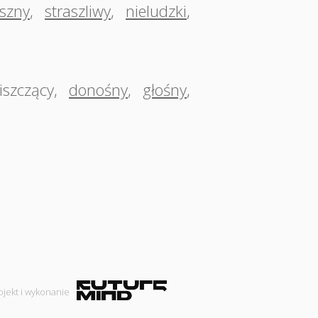
aszny
,
straszliwy
,
nieludzki
,
iszczący
,
donośny
,
głośny
,
ojekt i wykonanie