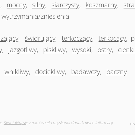
y
,
mocny
,
silny
,
siarczysty
,
koszmarny
,
str
 wytrzymania/zniesienia
szający
,
świdrujący
,
terkoczący
,
terkocący
,
p
y
,
jazgotliwy
,
piskliwy
,
wysoki
,
ostry
,
cienki
,
wnikliwy
,
dociekliwy
,
badawczy
,
baczny
e.
Skontaktuj się
z nami w celu uzyskania dodatkowych informacji
Pr