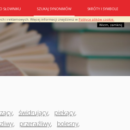
O SŁOWNIKU
SZUKAJ SYNONIMÓW
SKRÓTY I SYMBOLE
ych i reklamowych. Więcej informacji znajdziesz w
Polityce plików cookie.
Wiem, zamknij
yzący
,
świdrujący
,
piekący
,
zliwy
,
przeraźliwy
,
bolesny
,