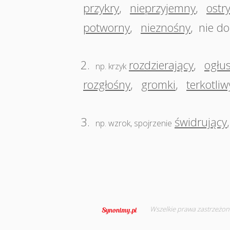
przykry
,
nieprzyjemny
,
ostr
potworny
,
nieznośny
,
nie do
2.
rozdzierający
,
ogłu
np. krzyk
rozgłośny
,
gromki
,
terkotliw
3.
świdrujący
np. wzrok, spojrzenie
Wszelkie prawa zastrzeżon