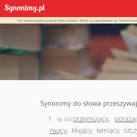
Ten serwis wykorzystuje pliki cookies, które są zapisywane na Twoim ko
Synonimy do słowa przeszywa
1.
przejmujący
,
porażaj
np. ból
rwący
,
kłujący
,
łamiący
,
szcz