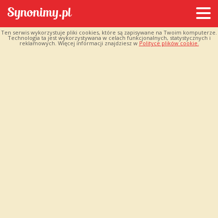
Ten serwis wykorzystuje pliki cookies, które są zapisywane na Twoim komputerze.
Technologia ta jest wykorzystywana w celach funkcjonalnych, statystycznych i
reklamowych. Więcej informacji znajdziesz w
Polityce plików cookie.