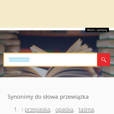
Wiem, zamknij
Synonimy do słowa przewiązka
1.
przepaska
,
opaska
,
taśma
,
†