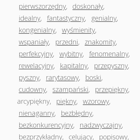
pierwszorzędny
,
doskonały
,
idealny
,
fantastyczny
,
genialny
,
kongenialny
,
wyśmienity
,
wspaniały
,
przedni
,
znakomity
,
perfekcyjny
,
wybitny
,
fenomenalny
,
rewelacyjny
,
kapitalny
,
przepyszny
,
pyszny
,
rarytasowy
,
boski
,
cudowny
,
szampański
,
przepiękny
,
arcypiękny
,
piękny
,
wzorowy
,
nienaganny
,
bezbłędny
,
bezkonkurencyjny
,
nadzwyczajny
,
bezprzykładny
,
celujący
,
popisowy
,