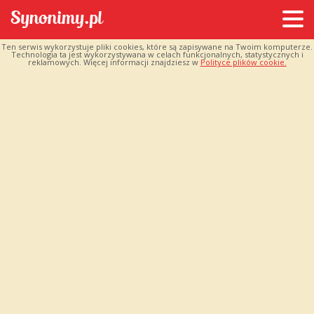
Ten serwis wykorzystuje pliki cookies, które są zapisywane na Twoim komputerze.
Technologia ta jest wykorzystywana w celach funkcjonalnych, statystycznych i
reklamowych. Więcej informacji znajdziesz w
Polityce plików cookie.