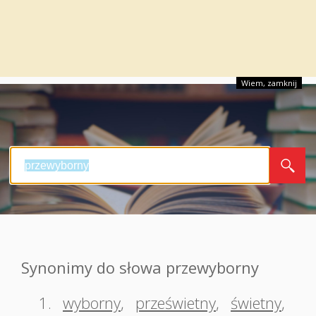
Wiem, zamknij
Synonimy do słowa przewyborny
1.
wyborny
,
prześwietny
,
świetny
,