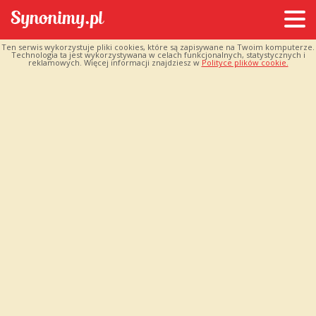
Ten serwis wykorzystuje pliki cookies, które są zapisywane na Twoim komputerze.
Technologia ta jest wykorzystywana w celach funkcjonalnych, statystycznych i
reklamowych. Więcej informacji znajdziesz w
Polityce plików cookie.