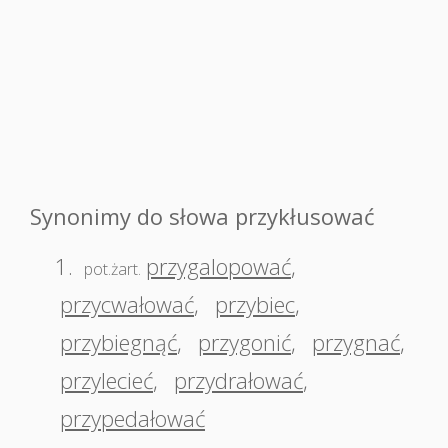
Synonimy do słowa przykłusować
1.
przygalopować
,
pot.żart.
przycwałować
,
przybiec
,
przybiegnąć
,
przygonić
,
przygnać
,
przylecieć
,
przydrałować
,
przypedałować