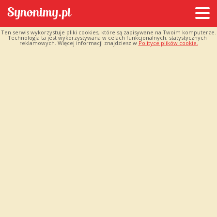
Ten serwis wykorzystuje pliki cookies, które są zapisywane na Twoim komputerze.
Technologia ta jest wykorzystywana w celach funkcjonalnych, statystycznych i
reklamowych. Więcej informacji znajdziesz w
Polityce plików cookie.