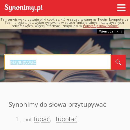
Ten serwis wykorzystuje pliki cookies, które są zapisywane na Twoim komputerze.
Technologia ta jest wykorzystywana w celach funkcjonalnych, statystycznych i
reklamowych. Więcej informacji znajdziesz w
Polityce plików cookie.
Wiem, zamknij
Synonimy do słowa przytupywać
1.
tupać
,
tupotać
pot.