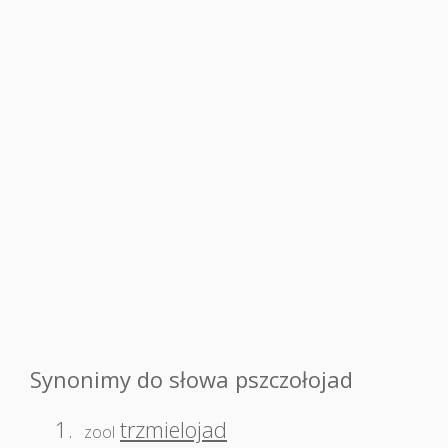
Synonimy do słowa pszczołojad
1.
trzmielojad
zool