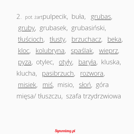
2.
pulpecik
,
buła
,
grubas
,
pot. żart
gruby
,
grubasek
,
grubasiński
,
tłuścioch
,
tłusty
,
brzuchacz
,
beka
,
kloc
,
kolubryna
,
spaślak
,
wieprz
,
pyza
,
otylec
,
otyły
,
baryła
,
kluska
,
klucha
,
pasibrzuch
,
rozwora
,
misiek
,
miś
,
misio
,
słoń
,
góra
mięsa/ tłuszczu
,
szafa trzydrzwiowa