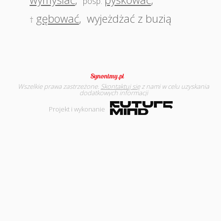
posp.
gębować
,
wyjeżdżać z buzią
†
Wszelkie prawa zastrzeżone.
Skontaktuj się
z nami w celu uzyskania
dodatkowych informacji
Projekt i wykonanie