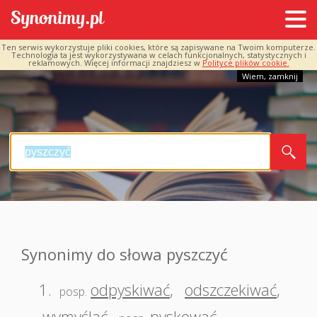
Ten serwis wykorzystuje pliki cookies, które są zapisywane na Twoim komputerze.
Technologia ta jest wykorzystywana w celach funkcjonalnych, statystycznych i
reklamowych. Więcej informacji znajdziesz w
Polityce plików cookie.
Wiem, zamknij
Synonimy do słowa pyszczyć
1.
odpyskiwać
,
odszczekiwać
,
posp.
wymyślać
,
pyskować
,