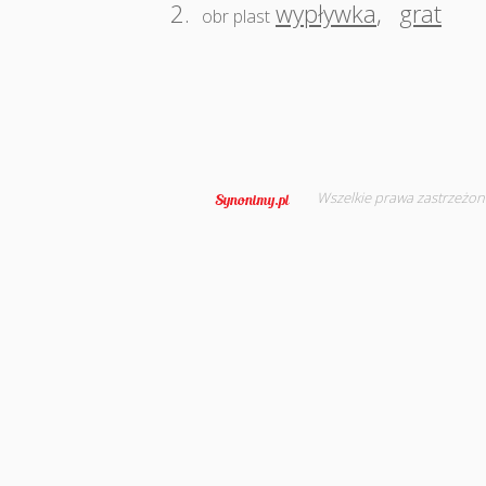
2.
wypływka
,
grat
obr plast
Wszelkie prawa zastrzeżon