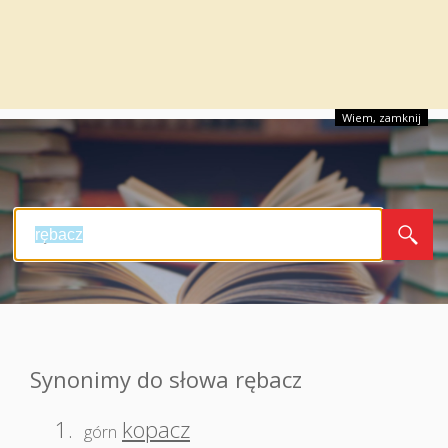
Wiem, zamknij
Synonimy do słowa rębacz
1.
kopacz
górn