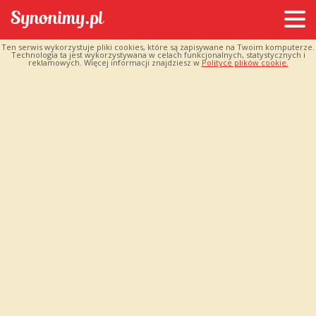
Ten serwis wykorzystuje pliki cookies, które są zapisywane na Twoim komputerze.
Technologia ta jest wykorzystywana w celach funkcjonalnych, statystycznych i
reklamowych. Więcej informacji znajdziesz w
Polityce plików cookie.