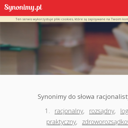
Ten serwis wykorzystuje pliki cookies, które są zapisywane na Twoim ko
Synonimy do słowa racjonalis
1.
racjonalny
,
rozsądny
,
lo
praktyczny
,
zdroworozsądk