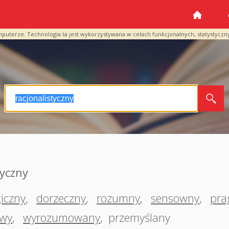
mputerze. Technologia ta jest wykorzystywana w celach funkcjonalnych, statystyczn
tyczny
giczny
,
dorzeczny
,
rozumny
,
sensowny
,
pra
owy
,
wyrozumowany
,
przemyślany