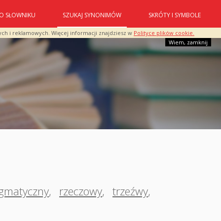
O SŁOWNIKU
SZUKAJ SYNONIMÓW
SKRÓTY I SYMBOLE
ych i reklamowych. Więcej informacji znajdziesz w
Polityce plików cookie.
Wiem, zamknij
gmatyczny
,
rzeczowy
,
trzeźwy
,