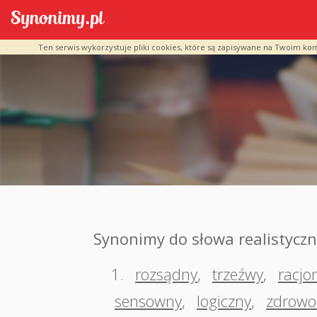
Ten serwis wykorzystuje pliki cookies, które są zapisywane na Twoim ko
Synonimy do słowa realistycz
1.
rozsądny
,
trzeźwy
,
racjo
sensowny
,
logiczny
,
zdrowo