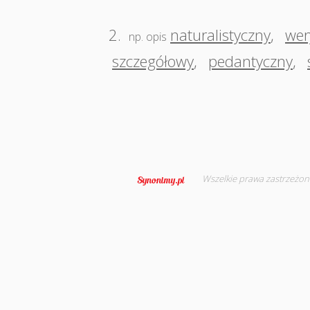
2.
naturalistyczny
,
wer
np. opis
szczegółowy
,
pedantyczny
,
Wszelkie prawa zastrzeżon