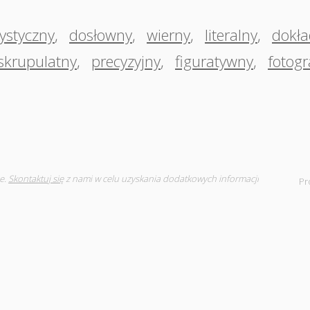
ystyczny
,
dosłowny
,
wierny
,
literalny
,
dokł
skrupulatny
,
precyzyjny
,
figuratywny
,
fotogr
e.
Skontaktuj się
z nami w celu uzyskania dodatkowych informacji
Pr