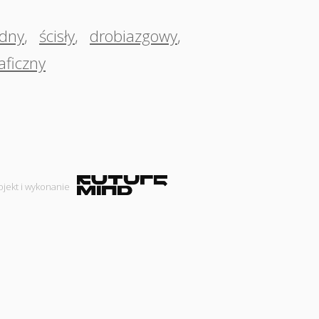
adny
,
ścisły
,
drobiazgowy
,
aficzny
ojekt i wykonanie