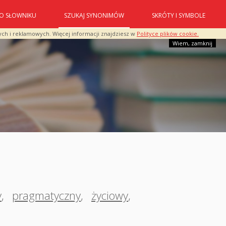
O SŁOWNIKU
SZUKAJ SYNONIMÓW
SKRÓTY I SYMBOLE
ych i reklamowych. Więcej informacji znajdziesz w
Polityce plików cookie.
Wiem, zamknij
y
,
pragmatyczny
,
życiowy
,