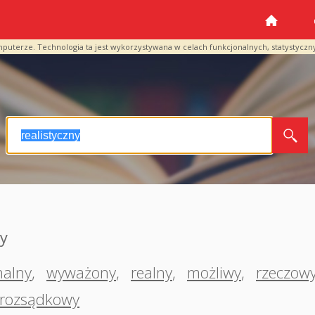
mputerze. Technologia ta jest wykorzystywana w celach funkcjonalnych, statystyczn
ny
nalny
,
wyważony
,
realny
,
możliwy
,
rzeczow
rozsądkowy