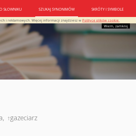
O SŁOWNIKU
SZUKAJ SYNONIMÓW
SKRÓTY I SYMBOLE
ych i reklamowych. Więcej informacji znajdziesz w
Polityce plików cookie.
Wiem, zamknij
a
,
gazeciarz
†