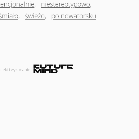
encjonalnie
,
niestereotypowo
,
śmiało
,
świeżo
,
po nowatorsku
ojekt i wykonanie