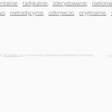
ntalnie
,
radykalnie
,
zdecydowanie
,
niekonw
wo
,
nietradycyjnie
,
odkrywczo
,
oryginalnie
,
e.
Skontaktuj się
z nami w celu uzyskania dodatkowych informacji
Pr