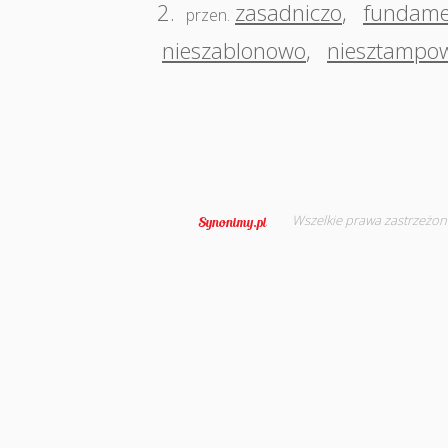
2.
zasadniczo
,
fundame
przen.
nieszablonowo
,
niesztampo
Wszelkie prawa zastrzeżon