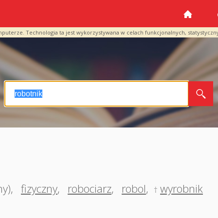
mputerze. Technologia ta jest wykorzystywana w celach funkcjonalnych, statystyczn
ny)
,
fizyczny
,
robociarz
,
robol
,
wyrobnik
†