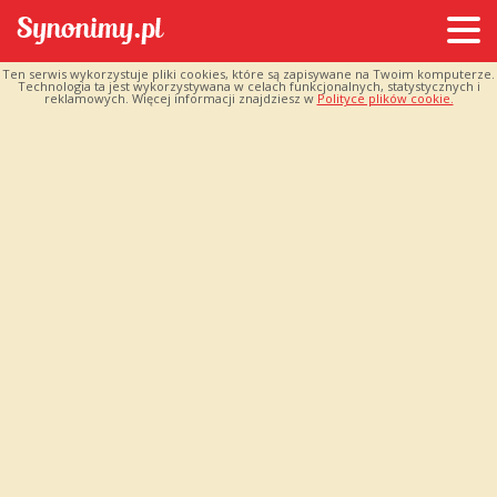
Ten serwis wykorzystuje pliki cookies, które są zapisywane na Twoim komputerze.
Technologia ta jest wykorzystywana w celach funkcjonalnych, statystycznych i
reklamowych. Więcej informacji znajdziesz w
Polityce plików cookie.