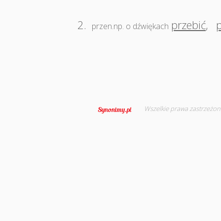
2.
przebić
,
przen.np. o dźwiękach
Wszelkie prawa zastrzeżon