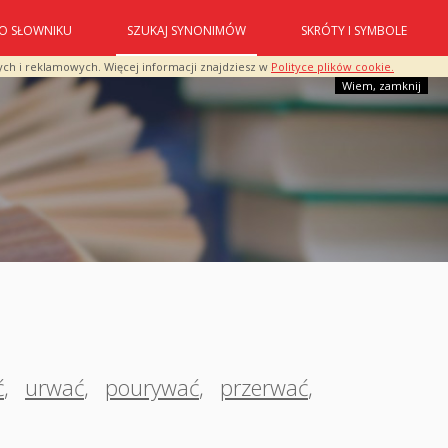
O SŁOWNIKU
SZUKAJ SYNONIMÓW
SKRÓTY I SYMBOLE
ych i reklamowych. Więcej informacji znajdziesz w
Polityce plików cookie.
Wiem, zamknij
ć
,
urwać
,
pourywać
,
przerwać
,