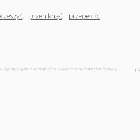
przeszyć
,
przeniknąć
,
przepełnić
e.
Skontaktuj się
z nami w celu uzyskania dodatkowych informacji
Pr