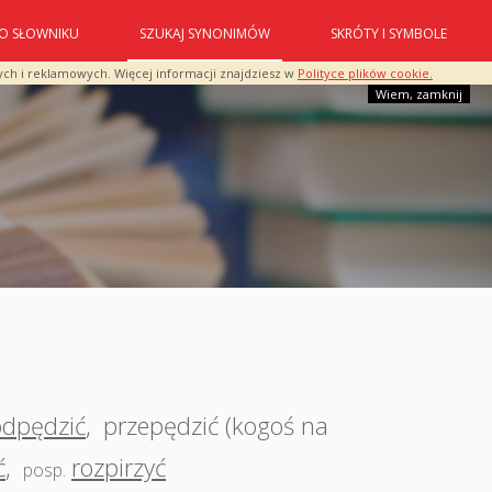
O SŁOWNIKU
SZUKAJ SYNONIMÓW
SKRÓTY I SYMBOLE
ych i reklamowych. Więcej informacji znajdziesz w
Polityce plików cookie.
Wiem, zamknij
odpędzić
,
przepędzić (kogoś na
ć
,
rozpirzyć
posp.