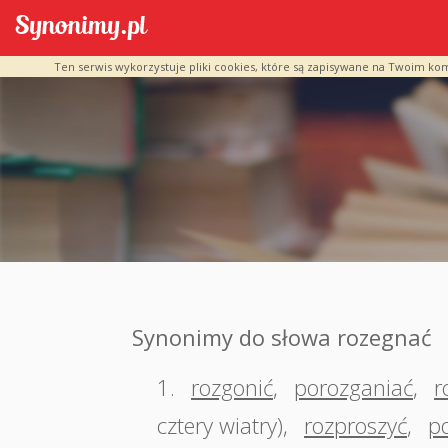
Ten serwis wykorzystuje pliki cookies, które są zapisywane na Twoim ko
Synonimy do słowa rozegnać
1.
rozgonić
,
porozganiać
,
r
cztery wiatry)
,
rozproszyć
,
p