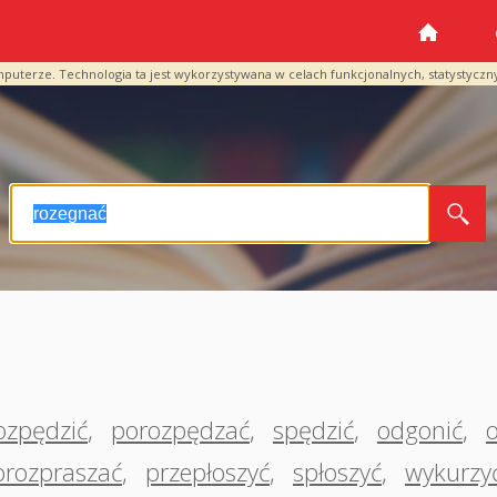
mputerze. Technologia ta jest wykorzystywana w celach funkcjonalnych, statystyczn
ozpędzić
,
porozpędzać
,
spędzić
,
odgonić
,
orozpraszać
,
przepłoszyć
,
spłoszyć
,
wykurzy