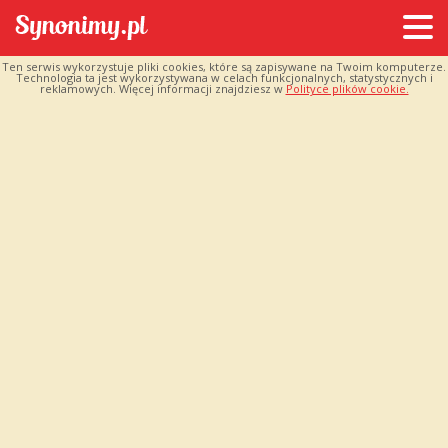
Ten serwis wykorzystuje pliki cookies, które są zapisywane na Twoim komputerze.
Technologia ta jest wykorzystywana w celach funkcjonalnych, statystycznych i
reklamowych. Więcej informacji znajdziesz w
Polityce plików cookie.