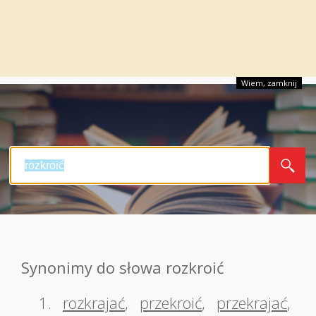
Wiem, zamknij
Synonimy do słowa rozkroić
1.
rozkrajać
,
przekroić
,
przekrajać
,