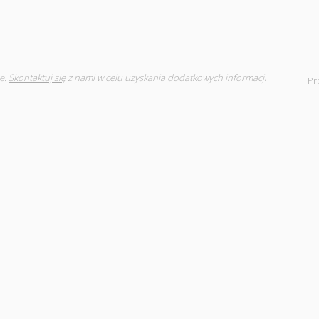
e.
Skontaktuj się
z nami w celu uzyskania dodatkowych informacji
Pr