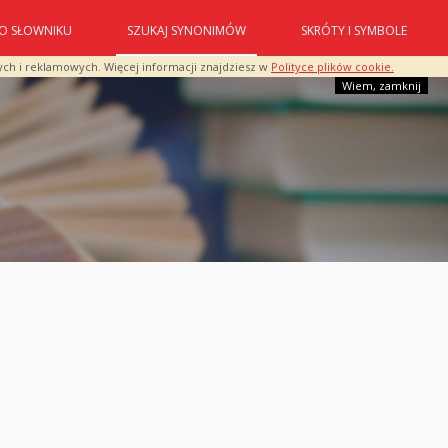
O SŁOWNIKU
SZUKAJ SYNONIMÓW
SKRÓTY I SYMBOLE
ych i reklamowych. Więcej informacji znajdziesz w
Polityce plików cookie.
Wiem, zamknij