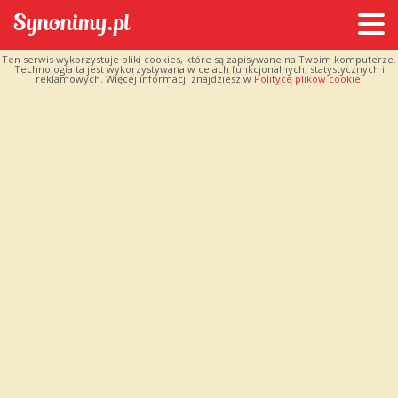
Ten serwis wykorzystuje pliki cookies, które są zapisywane na Twoim komputerze.
Technologia ta jest wykorzystywana w celach funkcjonalnych, statystycznych i
reklamowych. Więcej informacji znajdziesz w
Polityce plików cookie.