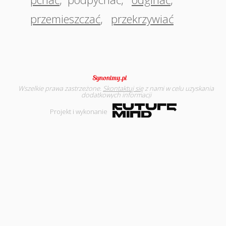
przemieszczać
,
przekrzywiać
Wszelkie prawa zastrzeżone.
Skontaktuj się
z nami w celu uzyskania
dodatkowych informacji
Projekt i wykonanie