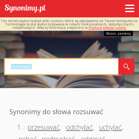
Ten serwis wykorzystuje pliki cookies, które są zapisywane na Twoim komputerze.
Technologia ta jest wykorzystywana w celach funkcjonalnych, statystycznych i
reklamowych. Więcej informacji znajdziesz w
Polityce plików cookie.
Wiem, zamknij
Synonimy do słowa rozsuwać
1.
przesuwać
,
odchylać
,
uchylać
,
pchać
,
podpychać
,
odginać
,