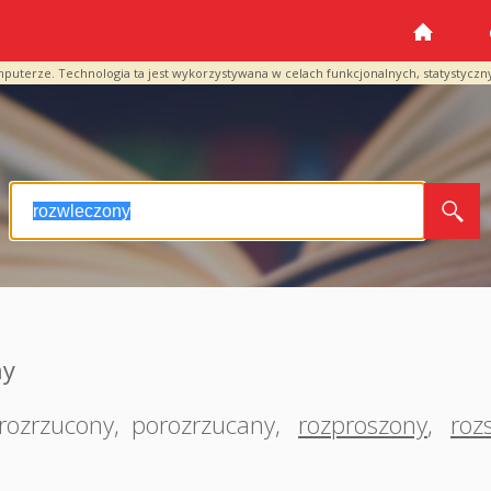
mputerze. Technologia ta jest wykorzystywana w celach funkcjonalnych, statystyczn
ny
rozrzucony
,
porozrzucany
,
rozproszony
,
roz