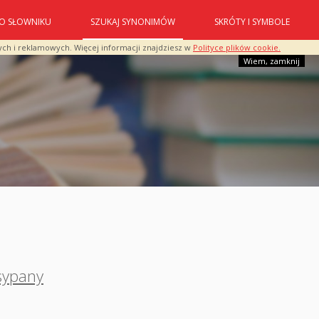
O SŁOWNIKU
SZUKAJ SYNONIMÓW
SKRÓTY I SYMBOLE
ych i reklamowych. Więcej informacji znajdziesz w
Polityce plików cookie.
Wiem, zamknij
sypany