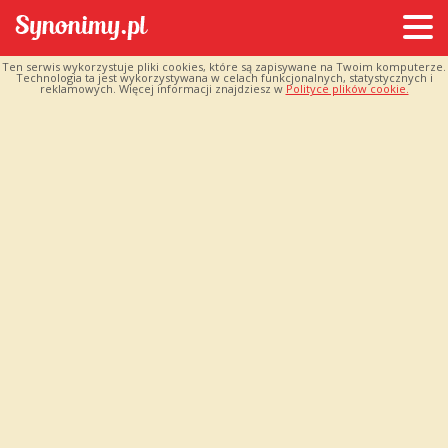
Ten serwis wykorzystuje pliki cookies, które są zapisywane na Twoim komputerze.
Technologia ta jest wykorzystywana w celach funkcjonalnych, statystycznych i
reklamowych. Więcej informacji znajdziesz w
Polityce plików cookie.