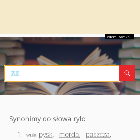
Wiem, zamknij
Synonimy do słowa ryło
1.
pysk
,
morda
,
paszcza
,
wulg.