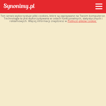
Ten serwis wykorzystuje pliki cookies, które są zapisywane na Twoim komputerze.
Technologia ta jest wykorzystywana w celach funkcjonalnych, statystycznych i
reklamowych. Więcej informacji znajdziesz w
Polityce plików cookie.