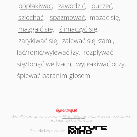
popłakiwać
,
zawodzić
,
buczeć
,
szlochać
,
spazmować
,
mazać się
,
mazgaić się
,
ślimaczyć się
,
zarykiwać się
,
zalewać się łzami
,
lać/ronić/wylewać łzy
,
rozpływać
się/tonąć we łzach
,
wypłakiwać oczy
,
śpiewać baranim głosem
Wszelkie prawa zastrzeżone.
Skontaktuj się
z nami w celu uzyskania
dodatkowych informacji
Projekt i wykonanie