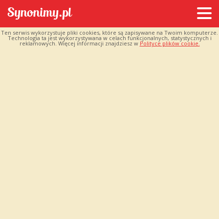
Ten serwis wykorzystuje pliki cookies, które są zapisywane na Twoim komputerze.
Technologia ta jest wykorzystywana w celach funkcjonalnych, statystycznych i
reklamowych. Więcej informacji znajdziesz w
Polityce plików cookie.