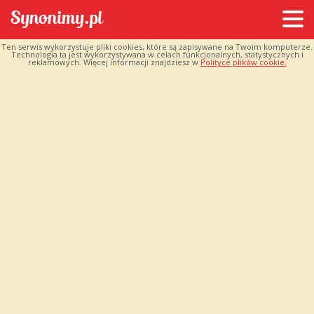
Ten serwis wykorzystuje pliki cookies, które są zapisywane na Twoim komputerze.
Technologia ta jest wykorzystywana w celach funkcjonalnych, statystycznych i
reklamowych. Więcej informacji znajdziesz w
Polityce plików cookie.