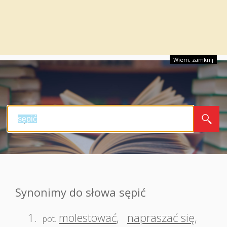
Wiem, zamknij
Synonimy do słowa sępić
1.
molestować
,
napraszać się
,
pot.