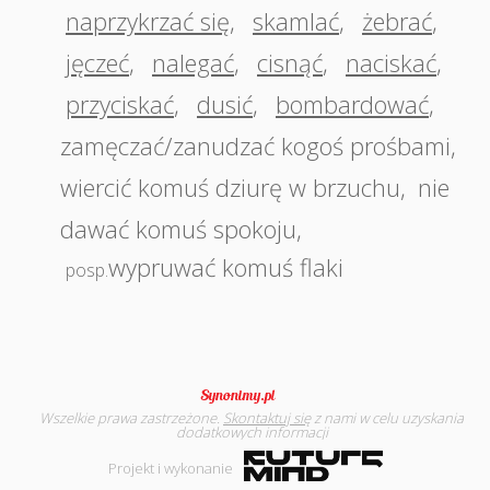
naprzykrzać się
,
skamlać
,
żebrać
,
jęczeć
,
nalegać
,
cisnąć
,
naciskać
,
przyciskać
,
dusić
,
bombardować
,
zamęczać/zanudzać kogoś prośbami
,
wiercić komuś dziurę w brzuchu
,
nie
dawać komuś spokoju
,
wypruwać komuś flaki
posp.
Wszelkie prawa zastrzeżone.
Skontaktuj się
z nami w celu uzyskania
dodatkowych informacji
Projekt i wykonanie