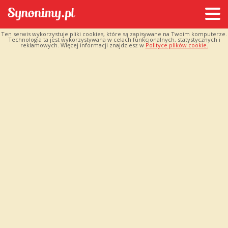
Ten serwis wykorzystuje pliki cookies, które są zapisywane na Twoim komputerze.
Technologia ta jest wykorzystywana w celach funkcjonalnych, statystycznych i
reklamowych. Więcej informacji znajdziesz w
Polityce plików cookie.