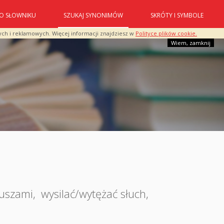
O SŁOWNIKU
SZUKAJ SYNONIMÓW
SKRÓTY I SYMBOLE
ych i reklamowych. Więcej informacji znajdziesz w
Polityce plików cookie.
Wiem, zamknij
 uszami
,
wysilać/wytężać słuch
,