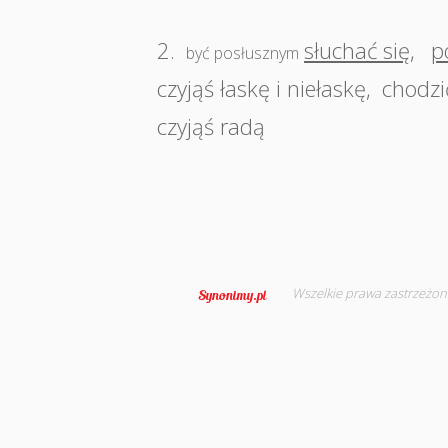
2.
słuchać się
,
p
być posłusznym
czyjąś łaskę i niełaskę
,
chodzi
czyjąś radą
Wszelkie prawa zastrzeżon