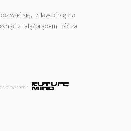
ddawać się
,
zdawać się na
płynąć z falą/prądem
,
iść za
ojekt i wykonanie