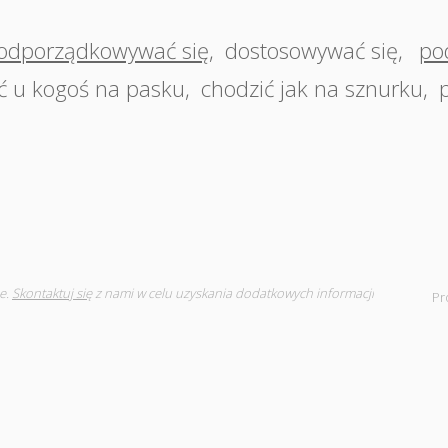
odporządkowywać się
,
dostosowywać się
,
po
ć u kogoś na pasku
,
chodzić jak na sznurku
,
e.
Skontaktuj się
z nami w celu uzyskania dodatkowych informacji
Pr