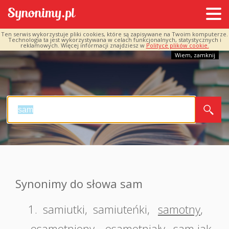
Ten serwis wykorzystuje pliki cookies, które są zapisywane na Twoim komputerze.
Technologia ta jest wykorzystywana w celach funkcjonalnych, statystycznych i
reklamowych. Więcej informacji znajdziesz w
Polityce plików cookie.
Wiem, zamknij
Synonimy do słowa sam
1.
samiutki
,
samiuteńki
,
samotny
,
osamotniony
,
osamotniały
,
sam jak