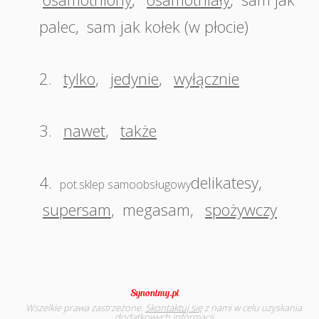
palec
,
sam jak kołek (w płocie)
2.
tylko
,
jedynie
,
wyłącznie
3.
nawet
,
także
4.
delikatesy
,
pot.sklep samoobsługowy
supersam
,
megasam
,
spożywczy
Wszelkie prawa zastrzeżone.
Skontaktuj się
z nami w celu uzyskania
dodatkowych informacji