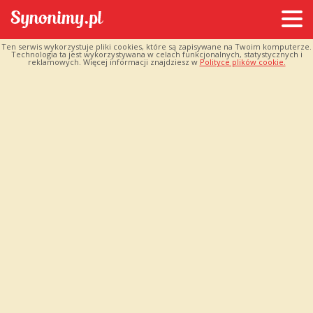
Ten serwis wykorzystuje pliki cookies, które są zapisywane na Twoim komputerze.
Technologia ta jest wykorzystywana w celach funkcjonalnych, statystycznych i
reklamowych. Więcej informacji znajdziesz w
Polityce plików cookie.