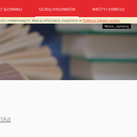
O SŁOWNIKU
SZUKAJ SYNONIMÓW
SKRÓTY I SYMBOLE
ych i reklamowych. Więcej informacji znajdziesz w
Polityce plików cookie.
Wiem, zamknij
uska