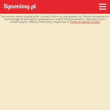
Ten serwis wykorzystuje pliki cookies, które są zapisywane na Twoim komputerze.
Technologia ta jest wykorzystywana w celach funkcjonalnych, statystycznych i
reklamowych. Więcej informacji znajdziesz w
Polityce plików cookie.