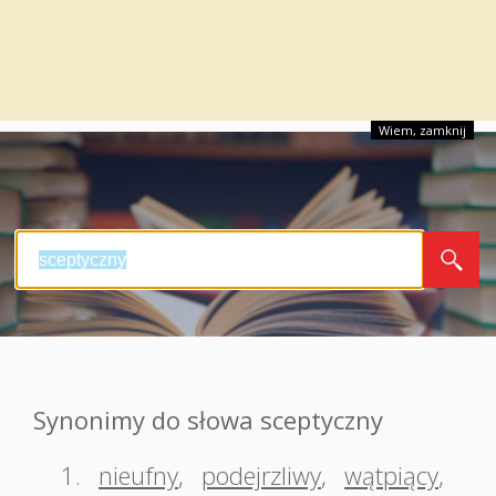
Wiem, zamknij
Synonimy do słowa sceptyczny
1.
nieufny
,
podejrzliwy
,
wątpiący
,