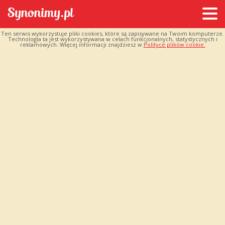
Ten serwis wykorzystuje pliki cookies, które są zapisywane na Twoim komputerze.
Technologia ta jest wykorzystywana w celach funkcjonalnych, statystycznych i
reklamowych. Więcej informacji znajdziesz w
Polityce plików cookie.