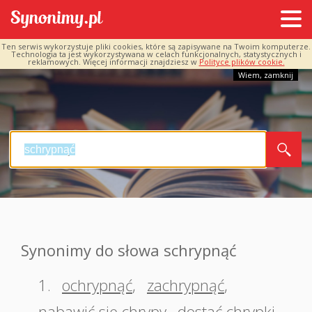
Ten serwis wykorzystuje pliki cookies, które są zapisywane na Twoim komputerze.
Technologia ta jest wykorzystywana w celach funkcjonalnych, statystycznych i
reklamowych. Więcej informacji znajdziesz w
Polityce plików cookie.
Wiem, zamknij
Synonimy do słowa schrypnąć
1.
ochrypnąć
,
zachrypnąć
,
nabawić się chrypy
,
dostać chrypki