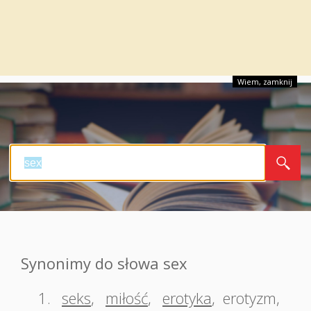
Wiem, zamknij
Synonimy do słowa sex
1.
seks
,
miłość
,
erotyka
,
erotyzm
,