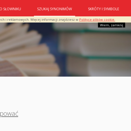
O SŁOWNIKU
SZUKAJ SYNONIMÓW
SKRÓTY I SYMBOLE
ych i reklamowych. Więcej informacji znajdziesz w
Polityce plików cookie.
Wiem, zamknij
apować