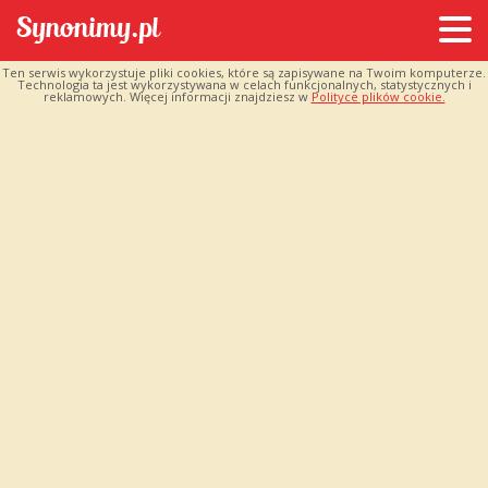
Ten serwis wykorzystuje pliki cookies, które są zapisywane na Twoim komputerze.
Technologia ta jest wykorzystywana w celach funkcjonalnych, statystycznych i
reklamowych. Więcej informacji znajdziesz w
Polityce plików cookie.