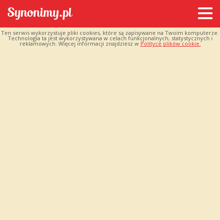
Ten serwis wykorzystuje pliki cookies, które są zapisywane na Twoim komputerze.
Technologia ta jest wykorzystywana w celach funkcjonalnych, statystycznych i
reklamowych. Więcej informacji znajdziesz w
Polityce plików cookie.