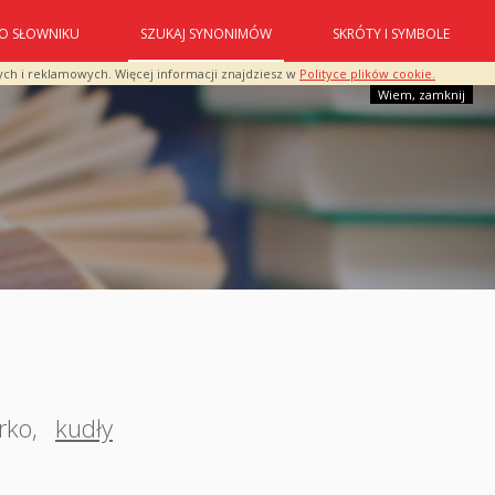
O SŁOWNIKU
SZUKAJ SYNONIMÓW
SKRÓTY I SYMBOLE
ych i reklamowych. Więcej informacji znajdziesz w
Polityce plików cookie.
Wiem, zamknij
rko
,
kudły